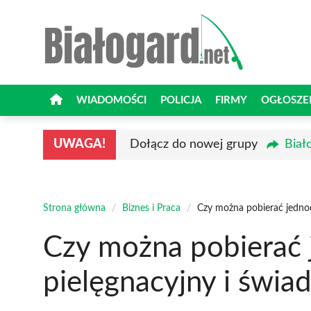
Przejdź
do
treści
WIADOMOŚCI
POLICJA
FIRMY
OGŁOSZE
UWAGA!
Dołącz do nowej grupy
Biał
Strona główna
/
Biznes i Praca
/
Czy można pobierać jednocz
Czy można pobierać 
pielęgnacyjny i świa