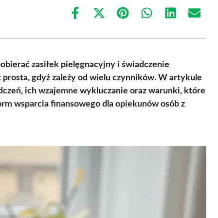
Share
Share
Share
Share
Share
Share
on
on
on
on
on
on
Facebook
X
Pinterest
WhatsApp
LinkedIn
Email
(Twitter)
obierać zasiłek pielęgnacyjny i świadczenie
 prosta, gdyż zależy od wielu czynników. W artykule
czeń, ich wzajemne wykluczanie oraz warunki, które
form wsparcia finansowego dla opiekunów osób z