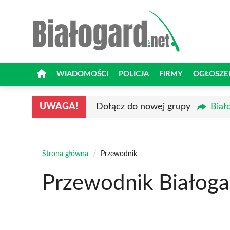
Przejdź
do
treści
WIADOMOŚCI
POLICJA
FIRMY
OGŁOSZE
UWAGA!
Dołącz do nowej grupy
Biał
Strona główna
/
Przewodnik
Przewodnik Białoga