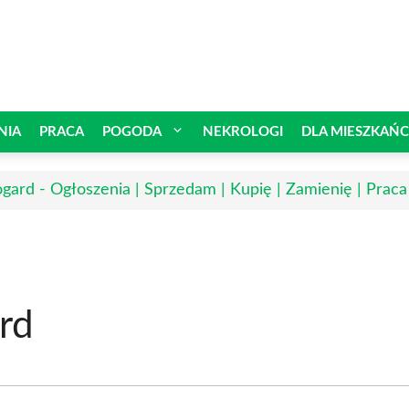
NIA
PRACA
POGODA
NEKROLOGI
DLA MIESZKAŃ
ogard - Ogłoszenia | Sprzedam | Kupię | Zamienię | Praca
rd