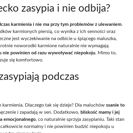
ecko zasypia i nie odbija?
zas karmienia i nie ma przy tym problemów z ulewaniem
.
dków karmionych piersią, co wynika z ich senności oraz
ieczne jest wyczekiwanie na odbicie u śpiącego maluszka,
okrotnie noworodki karmione naturalnie nie wymagają
ku nie powinien od razu wywoływać niepokoju
. Mimo to,
zuje się komfortowo.
 zasypiają podczas
e karmienia. Dlaczego tak się dzieje? Dla maluchów
ssanie to
męczenie i zapadają w sen. Dodatkowo,
bliskość mamy i jej
nia emocjonalnego
, co naturalnie sprzyja zasypianiu. Taki stan
t całkowicie normalny i nie powinien budzić niepokoju u