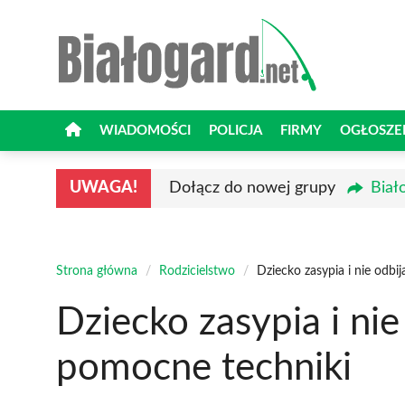
Przejdź
do
treści
WIADOMOŚCI
POLICJA
FIRMY
OGŁOSZE
UWAGA!
Dołącz do nowej grupy
Biał
Strona główna
/
Rodzicielstwo
/
Dziecko zasypia i nie odbi
Dziecko zasypia i nie
pomocne techniki