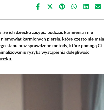
Share
Share
Share
Share
Share
Share
on
on
on
on
on
on
Facebook
X
Pinterest
WhatsApp
LinkedIn
Email
(Twitter)
, że ich dziecko zasypia podczas karmienia i nie
u niemowląt karmionych piersią, które często nie mają
tego stanu oraz sprawdzone metody, które pomogą Ci
imalizowaniu ryzyka wystąpienia dolegliwości
uszku.