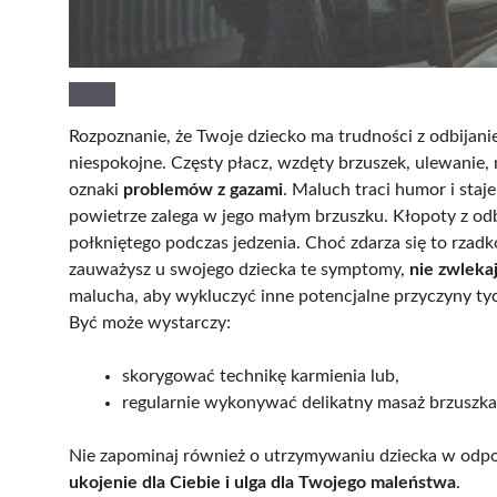
Rozpoznanie, że Twoje dziecko ma trudności z odbijanie
niespokojne. Częsty płacz, wzdęty brzuszek, ulewanie,
oznaki
problemów z gazami
. Maluch traci humor i sta
powietrze zalega w jego małym brzuszku. Kłopoty z odb
połkniętego podczas jedzenia. Choć zdarza się to rzadk
zauważysz u swojego dziecka te symptomy,
nie zwlekaj
malucha, aby wykluczyć inne potencjalne przyczyny tyc
Być może wystarczy:
skorygować technikę karmienia lub,
regularnie wykonywać delikatny masaż brzuszka
Nie zapominaj również o utrzymywaniu dziecka w odpow
ukojenie dla Ciebie i ulga dla Twojego maleństwa
.