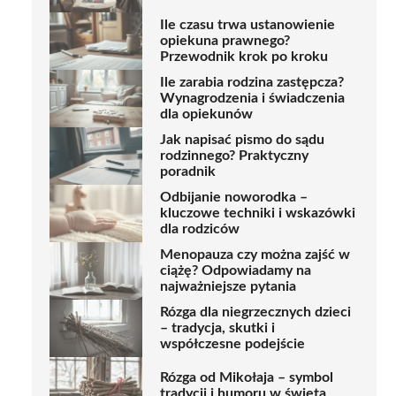
Ile czasu trwa ustanowienie
opiekuna prawnego?
Przewodnik krok po kroku
Ile zarabia rodzina zastępcza?
Wynagrodzenia i świadczenia
dla opiekunów
Jak napisać pismo do sądu
rodzinnego? Praktyczny
poradnik
Odbijanie noworodka –
kluczowe techniki i wskazówki
dla rodziców
Menopauza czy można zajść w
ciążę? Odpowiadamy na
najważniejsze pytania
Rózga dla niegrzecznych dzieci
– tradycja, skutki i
współczesne podejście
Rózga od Mikołaja – symbol
tradycji i humoru w święta