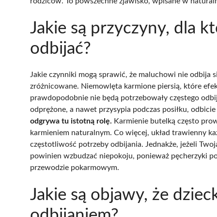
rodziców. To powszechne zjawisko, wpisane w natural
Jakie są przyczyny, dla 
odbijać?
Jakie czynniki mogą sprawić, że maluchowi nie odbija s
zróżnicowane. Niemowlęta karmione piersią, które efek
prawdopodobnie nie będą potrzebowały częstego odbija
odprężone, a nawet przysypia podczas posiłku, odbicie
odgrywa tu istotną rolę.
Karmienie butelką często prow
karmieniem naturalnym. Co więcej, układ trawienny ka
częstotliwość potrzeby odbijania. Jednakże, jeżeli Twoj
powinien wzbudzać niepokoju, ponieważ pęcherzyki po
przewodzie pokarmowym.
Jakie są objawy, że dzie
odbijaniem?