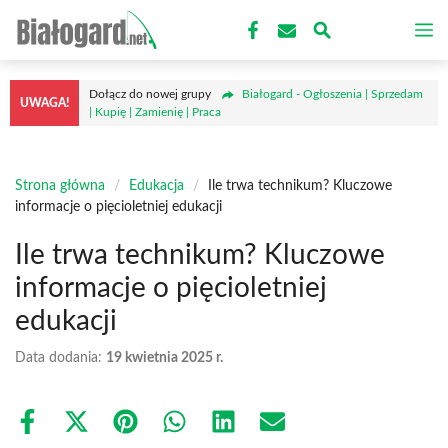
Przejdź
M
do
treści
Dołącz do nowej grupy
Białogard - Ogłoszenia | Sprzedam
UWAGA!
| Kupię | Zamienię | Praca
Strona główna
/
Edukacja
/
Ile trwa technikum? Kluczowe
informacje o pięcioletniej edukacji
Ile trwa technikum? Kluczowe
informacje o pięcioletniej
edukacji
Data dodania:
19 kwietnia 2025 r.
Share
Share
Share
Share
Share
Share
on
on
on
on
on
on