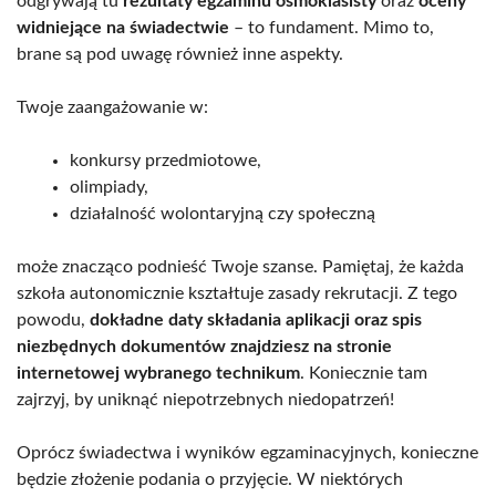
odgrywają tu
rezultaty egzaminu ósmoklasisty
oraz
oceny
widniejące na świadectwie
– to fundament. Mimo to,
brane są pod uwagę również inne aspekty.
Twoje zaangażowanie w:
konkursy przedmiotowe,
olimpiady,
działalność wolontaryjną czy społeczną
może znacząco podnieść Twoje szanse. Pamiętaj, że każda
szkoła autonomicznie kształtuje zasady rekrutacji. Z tego
powodu,
dokładne daty składania aplikacji oraz spis
niezbędnych dokumentów znajdziesz na stronie
internetowej wybranego technikum
. Koniecznie tam
zajrzyj, by uniknąć niepotrzebnych niedopatrzeń!
Oprócz świadectwa i wyników egzaminacyjnych, konieczne
będzie złożenie podania o przyjęcie. W niektórych