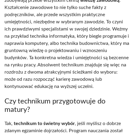
zdobywają przede wszystkim cenną
wiedzę zawodową
.
Kształcenie zawodowe to nie tylko suche fakty z
podręczników, ale przede wszystkim praktyczne
umiejętności, niezbędne w wybranym zawodzie. To czyni
ich prawdziwymi specjalistami w swojej dziedzinie. Weźmy
na przykład technika informatyka, który biegle programuje i
naprawia komputery, albo technika budownictwa, który ma
gruntowną wiedzę o projektowaniu i wznoszeniu
budynków. Ta konkretna wiedza i umiejętności są bezcenne
na rynku pracy. Absolwent technikum znajduje się więc na
rozdrożu z dwoma atrakcyjnymi ścieżkami do wyboru:
może od razu rozpocząć karierę zawodową lub
kontynuować edukację na wyższej uczelni.
Czy technikum przygotowuje do
matury?
Tak,
technikum to świetny wybór
, jeśli myślisz o dobrze
zdanym egzaminie dojrzałości. Program nauczania został