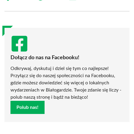
on
on
on
on
on
on
Facebook
X
Pinterest
WhatsApp
LinkedIn
Email
(Twitter)
Dołącz do nas na Facebooku!
Odkrywaj, dyskutuj i dziel się tym co najlepsze!
Przyłącz się do naszej społeczności na Facebooku,
gdzie możesz dowiedzieć się więcej o lokalnych
wydarzeniach w Białogardzie. Twoje zdanie się liczy -
polub naszą stronę i bądź na bieżąco!
Polub nas!