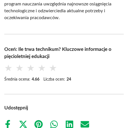
program nauczania uwzględnia najnowsze osiągnięcia
technologiczne i odzwierciedla aktualne potrzeby i
oczekiwania pracodawców.
Oceń: Ile trwa technikum? Kluczowe informacje o
pięcioletniej edukacji
★
★
★
★
★
Średnia ocena:
4.66
Liczba ocen:
24
Udostępnij
Share
Share
Share
Share
Share
Share