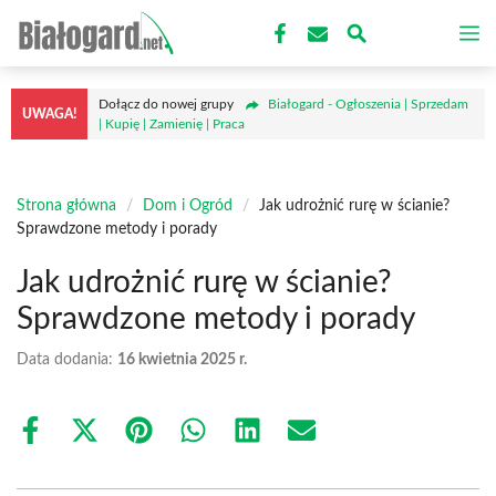
Przejdź
M
do
treści
Dołącz do nowej grupy
Białogard - Ogłoszenia | Sprzedam
UWAGA!
| Kupię | Zamienię | Praca
Strona główna
/
Dom i Ogród
/
Jak udrożnić rurę w ścianie?
Sprawdzone metody i porady
Jak udrożnić rurę w ścianie?
Sprawdzone metody i porady
Data dodania:
16 kwietnia 2025 r.
Share
Share
Share
Share
Share
Share
on
on
on
on
on
on
Facebook
X
Pinterest
WhatsApp
LinkedIn
Email
(Twitter)