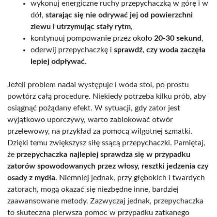
wykonuj energiczne ruchy przepychaczką w górę i w
dół,
starając się nie odrywać jej od powierzchni
zlewu i utrzymując stały rytm
,
kontynuuj pompowanie przez około
20-30 sekund
,
oderwij przepychaczkę i
sprawdź, czy woda zaczęła
lepiej odpływać
.
Jeżeli problem nadal występuje i woda stoi, po prostu
powtórz całą procedurę. Niekiedy potrzeba kilku prób, aby
osiągnąć pożądany efekt. W sytuacji, gdy zator jest
wyjątkowo uporczywy, warto zablokować otwór
przelewowy, na przykład za pomocą wilgotnej szmatki.
Dzięki temu zwiększysz siłę ssącą przepychaczki. Pamiętaj,
że
przepychaczka najlepiej sprawdza się w przypadku
zatorów spowodowanych przez włosy, resztki jedzenia czy
osady z mydła
. Niemniej jednak, przy głębokich i twardych
zatorach, mogą okazać się niezbędne inne, bardziej
zaawansowane metody. Zazwyczaj jednak, przepychaczka
to skuteczna pierwsza pomoc w przypadku zatkanego