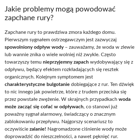
Jakie problemy mogą powodować
zapchane rury?
Zapchane rury to prawdziwa zmora każdego domu.
Pierwszym sygnałem ostrzegawczym jest zazwyczaj
spowolniony odpływ wody
– zauważamy, że woda w zlewie
lub wannie znika o wiele wolniej niż zwykle. Często
towarzyszy temu
nieprzyjemny zapach
wydobywający się z
odpływu, będący efektem rozkładających się resztek
organicznych. Kolejnym symptomem jest
charakterystyczne bulgotanie
dobiegające z rur. Ten dźwięk
to nic innego jak powietrze, które z trudem przeciska się
przez powstałe zwężenie. W skrajnych przypadkach
woda
może zacząć się cofać w odpływach
, co stanowi już
poważny sygnał alarmowy, świadczący o znacznym
zablokowaniu przepływu. Najgorszy scenariusz to
oczywiście
zalanie!
Nagromadzone ciśnienie wody może
doprowadzić do nieszczelności, a nawet pęknięć rur.