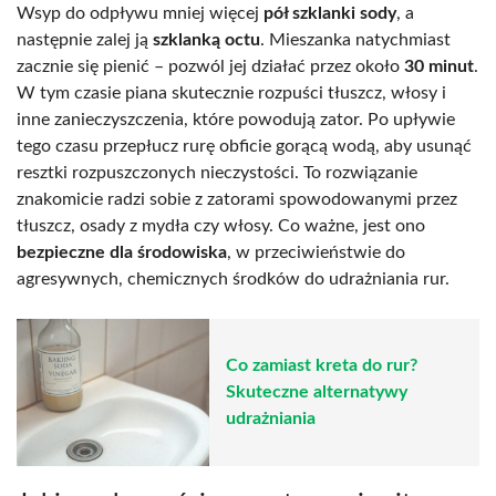
Wsyp do odpływu mniej więcej
pół szklanki sody
, a
następnie zalej ją
szklanką octu
. Mieszanka natychmiast
zacznie się pienić – pozwól jej działać przez około
30 minut
.
W tym czasie piana skutecznie rozpuści tłuszcz, włosy i
inne zanieczyszczenia, które powodują zator. Po upływie
tego czasu przepłucz rurę obficie gorącą wodą, aby usunąć
resztki rozpuszczonych nieczystości. To rozwiązanie
znakomicie radzi sobie z zatorami spowodowanymi przez
tłuszcz, osady z mydła czy włosy. Co ważne, jest ono
bezpieczne dla środowiska
, w przeciwieństwie do
agresywnych, chemicznych środków do udrażniania rur.
Co zamiast kreta do rur?
Skuteczne alternatywy
udrażniania