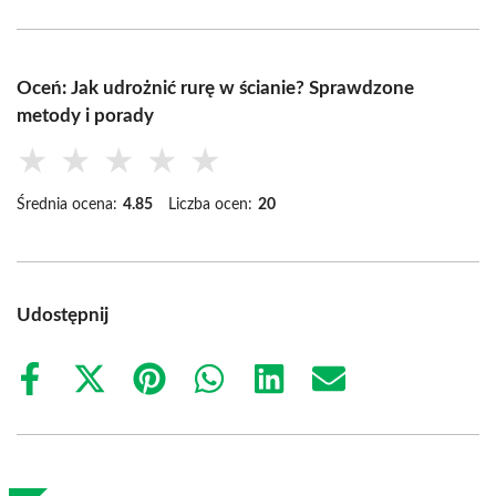
Oceń: Jak udrożnić rurę w ścianie? Sprawdzone
metody i porady
★
★
★
★
★
Średnia ocena:
4.85
Liczba ocen:
20
Udostępnij
Share
Share
Share
Share
Share
Share
on
on
on
on
on
on
Facebook
X
Pinterest
WhatsApp
LinkedIn
Email
(Twitter)