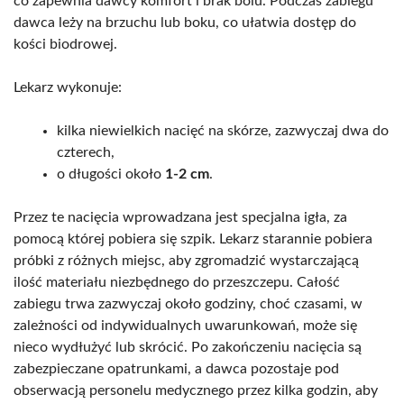
co zapewnia dawcy komfort i brak bólu. Podczas zabiegu
dawca leży na brzuchu lub boku, co ułatwia dostęp do
kości biodrowej.
Lekarz wykonuje:
kilka niewielkich nacięć na skórze, zazwyczaj dwa do
czterech,
o długości około
1-2 cm
.
Przez te nacięcia wprowadzana jest specjalna igła, za
pomocą której pobiera się szpik. Lekarz starannie pobiera
próbki z różnych miejsc, aby zgromadzić wystarczającą
ilość materiału niezbędnego do przeszczepu. Całość
zabiegu trwa zazwyczaj około godziny, choć czasami, w
zależności od indywidualnych uwarunkowań, może się
nieco wydłużyć lub skrócić. Po zakończeniu nacięcia są
zabezpieczane opatrunkami, a dawca pozostaje pod
obserwacją personelu medycznego przez kilka godzin, aby