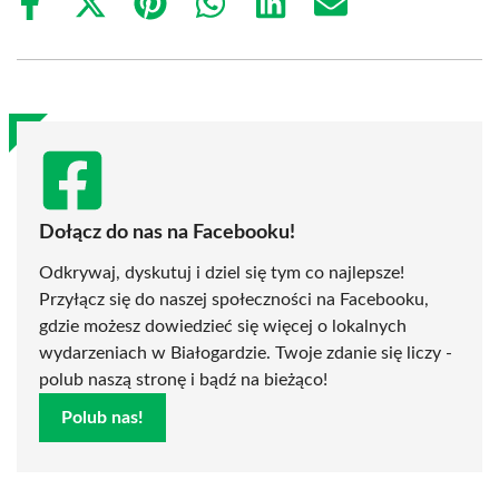
Share
Share
Share
Share
Share
Share
on
on
on
on
on
on
Facebook
X
Pinterest
WhatsApp
LinkedIn
Email
(Twitter)
Dołącz do nas na Facebooku!
Odkrywaj, dyskutuj i dziel się tym co najlepsze!
Przyłącz się do naszej społeczności na Facebooku,
gdzie możesz dowiedzieć się więcej o lokalnych
wydarzeniach w Białogardzie. Twoje zdanie się liczy -
polub naszą stronę i bądź na bieżąco!
Polub nas!