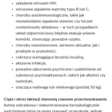
zakażenie wirusem HIV,
wirusowe zapalenie wątroby typu B lub C,
choroby autoimmunologiczne, takie jak
reumatoidalne zapalenie stawów czy toczeń
rumieniowaty układowy – w tych przypadkach
układ odpornościowy błędnie atakuje własne
komórki, stwarzając poważne ryzyko,
choroby nowotworowe, zarówno aktualne, jak i
przebyte w przeszłości,
cukrzyca wymagająca leczenia insuliną,
aktywne infekcje,
poważne zaburzenia psychiczne i uzależnienie od
substancji psychoaktywnych, takich jak alkohol czy
narkotyki,
znacząca nadwaga lub niedowaga (poniżej 50 kg).
Ciąża i okres laktacji stanowią czasowe przeciwwskazanie
.
Astma oskrzelowa i niekontrolowane farmakologicznie
nadciśnienie tętnicze mogą stanowić przeszkodę, jednak