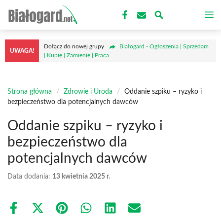
Przejdź
M
do
treści
Dołącz do nowej grupy
Białogard - Ogłoszenia | Sprzedam
UWAGA!
| Kupię | Zamienię | Praca
Strona główna
/
Zdrowie i Uroda
/
Oddanie szpiku – ryzyko i
bezpieczeństwo dla potencjalnych dawców
Oddanie szpiku – ryzyko i
bezpieczeństwo dla
potencjalnych dawców
Data dodania:
13 kwietnia 2025 r.
Share
Share
Share
Share
Share
Share
on
on
on
on
on
on