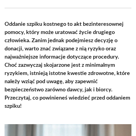
Facebook
X
Pinterest
WhatsApp
LinkedIn
Email
(Twitter)
Oddanie szpiku kostnego to akt bezinteresownej
pomocy, który może uratować życie drugiego
człowieka. Zanim jednak podejmiesz decyzję o
donacji, warto znać związane z nią ryzyko oraz
najważniejsze informacje dotyczące procedury.
Choć zazwyczaj skojarzone jest z minimalnym
ryzykiem, istnieją istotne kwestie zdrowotne, które
należy wziąć pod uwagę, aby zapewnić
bezpieczeństwo zarówno dawcy, jak i biorcy.
Przeczytaj, co powinieneś wiedzieć przed oddaniem
szpiku!