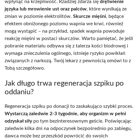
wpłynąć na krzepliwość. Rzadziej zdarza się
drętwienie
języka lub mrowienie ust oraz palców
, które wynikają ze
zmian w poziomie elektrolitów.
Skurcze mięśni
, będące
efektem obniżonego poziomu wapnia we krwi, również
mogą wystąpić – na przykład, spadek wapnia powoduje
reakcję mięśni w postaci skurczów. Warto pamiętać, że jeśli
pobranie materiału odbywa się z talerza kości biodrowej i
wymaga znieczulenia ogólnego, istnieje ryzyko powikłań
związanych z narkozą. Twój lekarz z pewnością omówi to z
Tobą szczegółowo.
Jak długo trwa regeneracja szpiku po
oddaniu?
Regeneracja szpiku po donacji to zaskakująco szybki proces.
Wystarczą zaledwie 2-3 tygodnie, aby organizm w pełni
odzyskał siły
po tym bezinteresownym geście. Poświęcając
zaledwie kilka dni na odpoczynek bezpośrednio po zabiegu,
dawca może bez przeszkód powrócić do swoich