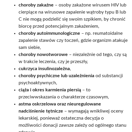
choroby zakaźne
– osoby zakażone wirusem HIV lub
cierpiące na wirusowe zapalenie wątroby typu B lub
C nie mogą podzielić się swoim szpikiem, by chronić
biorcę przed potencjalnym zakażeniem,
choroby autoimmunologiczne
– np. reumatoidalne
zapalenie stawów czy toczeń, gdzie organizm atakuje
sam siebie,
choroby nowotworowe
– niezależnie od tego, czy są
w trakcie leczenia, czy je przeszły,
cukrzyca insulinozależna
,
choroby psychiczne lub uzależnienia
od substancji
psychoaktywnych,
ciąża i okres karmienia piersią
– to
przeciwwskazania o charakterze czasowym,
astma oskrzelowa oraz nieuregulowane
nadciśnienie tętnicze
– wymagają wnikliwej oceny
lekarskiej, ponieważ ostateczna decyzja o
możliwości donacji zawsze zależy od ogólnego stanu