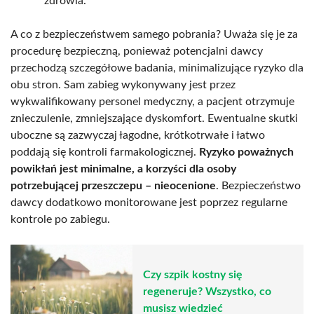
zdrowia.
A co z bezpieczeństwem samego pobrania? Uważa się je za
procedurę bezpieczną, ponieważ potencjalni dawcy
przechodzą szczegółowe badania, minimalizujące ryzyko dla
obu stron. Sam zabieg wykonywany jest przez
wykwalifikowany personel medyczny, a pacjent otrzymuje
znieczulenie, zmniejszające dyskomfort. Ewentualne skutki
uboczne są zazwyczaj łagodne, krótkotrwałe i łatwo
poddają się kontroli farmakologicznej.
Ryzyko poważnych
powikłań jest minimalne, a korzyści dla osoby
potrzebującej przeszczepu – nieocenione
. Bezpieczeństwo
dawcy dodatkowo monitorowane jest poprzez regularne
kontrole po zabiegu.
Czy szpik kostny się
regeneruje? Wszystko, co
musisz wiedzieć