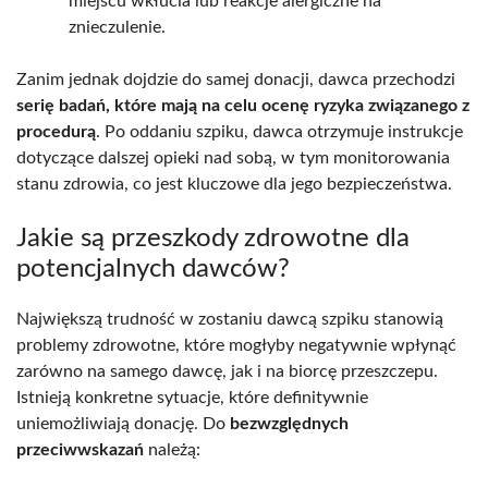
miejscu wkłucia lub reakcje alergiczne na
znieczulenie.
Zanim jednak dojdzie do samej donacji, dawca przechodzi
serię badań, które mają na celu ocenę ryzyka związanego z
procedurą
. Po oddaniu szpiku, dawca otrzymuje instrukcje
dotyczące dalszej opieki nad sobą, w tym monitorowania
stanu zdrowia, co jest kluczowe dla jego bezpieczeństwa.
Jakie są przeszkody zdrowotne dla
potencjalnych dawców?
Największą trudność w zostaniu dawcą szpiku stanowią
problemy zdrowotne, które mogłyby negatywnie wpłynąć
zarówno na samego dawcę, jak i na biorcę przeszczepu.
Istnieją konkretne sytuacje, które definitywnie
uniemożliwiają donację. Do
bezwzględnych
przeciwwskazań
należą: