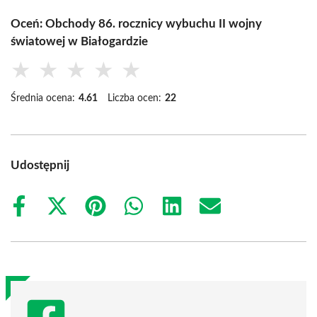
Oceń: Obchody 86. rocznicy wybuchu II wojny
światowej w Białogardzie
★
★
★
★
★
Średnia ocena:
4.61
Liczba ocen:
22
Udostępnij
Share
Share
Share
Share
Share
Share
on
on
on
on
on
on
Facebook
X
Pinterest
WhatsApp
LinkedIn
Email
(Twitter)