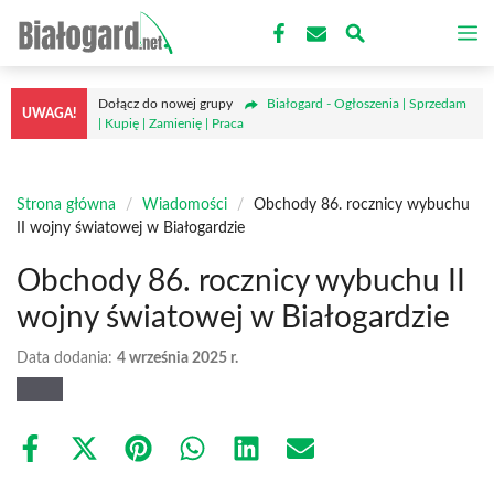
Przejdź
M
do
treści
Dołącz do nowej grupy
Białogard - Ogłoszenia | Sprzedam
UWAGA!
| Kupię | Zamienię | Praca
Strona główna
/
Wiadomości
/
Obchody 86. rocznicy wybuchu
II wojny światowej w Białogardzie
Obchody 86. rocznicy wybuchu II
wojny światowej w Białogardzie
Data dodania:
4 września 2025 r.
Share
Share
Share
Share
Share
Share
on
on
on
on
on
on
Facebook
X
Pinterest
WhatsApp
LinkedIn
Email