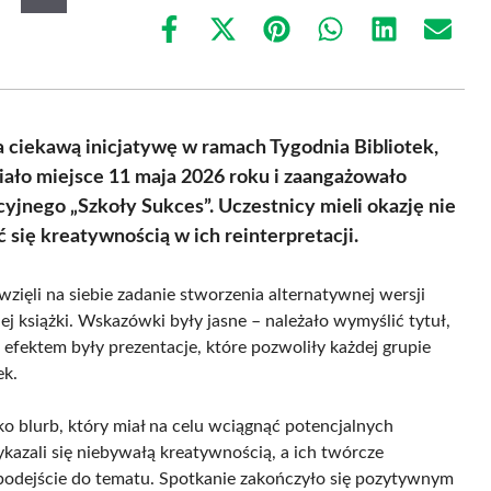
Share
Share
Share
Share
Share
Share
on
on
on
on
on
on
Facebook
X
Pinterest
WhatsApp
LinkedIn
Email
(Twitter)
a ciekawą inicjatywę w ramach Tygodnia Bibliotek,
iało miejsce 11 maja 2026 roku i zaangażowało
yjnego „Szkoły Sukces”. Uczestnicy mieli okazję nie
ć się kreatywnością w ich reinterpretacji.
zięli na siebie zadanie stworzenia alternatywnej wersji
ej książki. Wskazówki były jasne – należało wymyślić tytuł,
efektem były prezentacje, które pozwoliły każdej grupie
ek.
ko blurb, który miał na celu wciągnąć potencjalnych
kazali się niebywałą kreatywnością, a ich twórcze
 podejście do tematu. Spotkanie zakończyło się pozytywnym