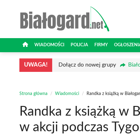
Przejdź
do
treści
WIADOMOŚCI
POLICJA
FIRMY
OGŁOSZENI
UWAGA!
Dołącz do nowej grupy
Biał
Strona główna
/
Wiadomości
/
Randka z książką w Białogar
Randka z książką w B
w akcji podczas Tygo