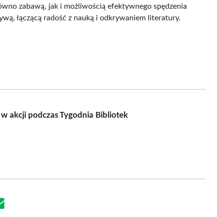
arówno zabawą, jak i możliwością efektywnego spędzenia
tywą, łączącą radość z nauką i odkrywaniem literatury.
w akcji podczas Tygodnia Bibliotek
Share
on