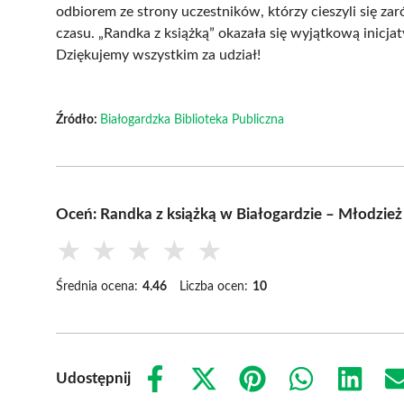
odbiorem ze strony uczestników, którzy cieszyli się z
czasu. „Randka z książką” okazała się wyjątkową inicja
Dziękujemy wszystkim za udział!
Źródło:
Białogardzka Biblioteka Publiczna
Oceń: Randka z książką w Białogardzie – Młodzież 
★
★
★
★
★
Średnia ocena:
4.46
Liczba ocen:
10
Udostępnij
Share
Share
Share
Share
Share
on
on
on
on
on