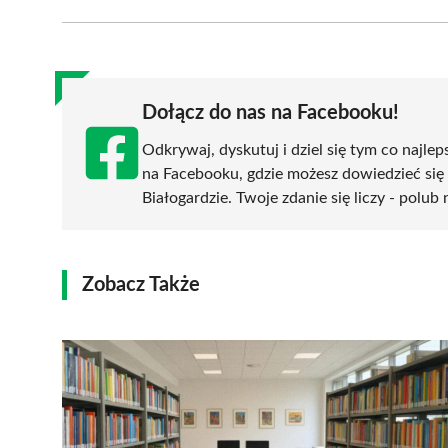
Facebook
X
Pinterest
WhatsApp
LinkedIn
(Twitter)
Dołącz do nas na Facebooku!
Odkrywaj, dyskutuj i dziel się tym co najlep
na Facebooku, gdzie możesz dowiedzieć się
Białogardzie. Twoje zdanie się liczy - polub 
Zobacz Także