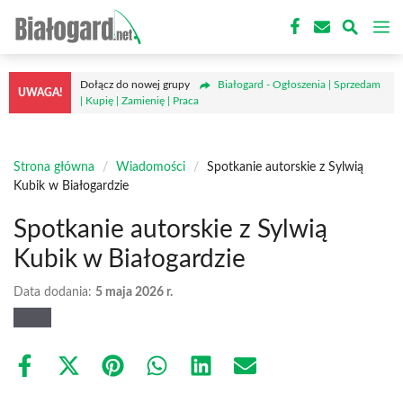
Przejdź
M
do
treści
Dołącz do nowej grupy
Białogard - Ogłoszenia | Sprzedam
UWAGA!
| Kupię | Zamienię | Praca
Strona główna
/
Wiadomości
/
Spotkanie autorskie z Sylwią
Kubik w Białogardzie
Spotkanie autorskie z Sylwią
Kubik w Białogardzie
Data dodania:
5 maja 2026 r.
Share
Share
Share
Share
Share
Share
on
on
on
on
on
on
Facebook
X
Pinterest
WhatsApp
LinkedIn
Email