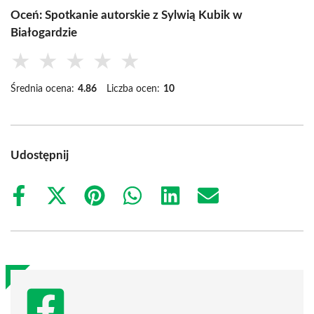
Oceń: Spotkanie autorskie z Sylwią Kubik w
Białogardzie
★
★
★
★
★
Średnia ocena:
4.86
Liczba ocen:
10
Udostępnij
Share
Share
Share
Share
Share
Share
on
on
on
on
on
on
Facebook
X
Pinterest
WhatsApp
LinkedIn
Email
(Twitter)