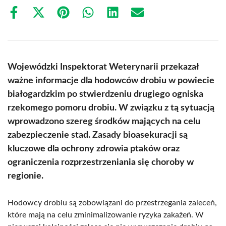
Share
Share
Share
Share
Share
Share
on
on
on
on
on
on
Facebook
X
Pinterest
WhatsApp
LinkedIn
Email
(Twitter)
Wojewódzki Inspektorat Weterynarii przekazał
ważne informacje dla hodowców drobiu w powiecie
białogardzkim po stwierdzeniu drugiego ogniska
rzekomego pomoru drobiu. W związku z tą sytuacją
wprowadzono szereg środków mających na celu
zabezpieczenie stad. Zasady bioasekuracji są
kluczowe dla ochrony zdrowia ptaków oraz
ograniczenia rozprzestrzeniania się choroby w
regionie.
Hodowcy drobiu są zobowiązani do przestrzegania zaleceń,
które mają na celu zminimalizowanie ryzyka zakażeń. W