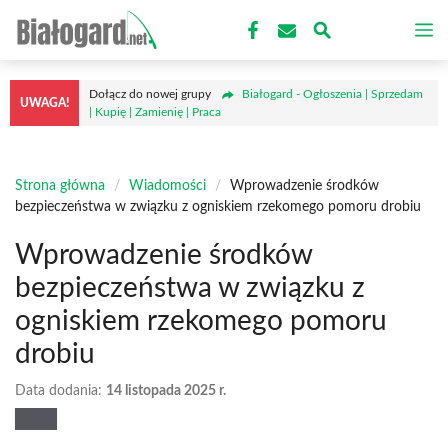
Przejdź
M
do
treści
Dołącz do nowej grupy
Białogard - Ogłoszenia | Sprzedam
UWAGA!
| Kupię | Zamienię | Praca
Strona główna
/
Wiadomości
/
Wprowadzenie środków
bezpieczeństwa w związku z ogniskiem rzekomego pomoru drobiu
Wprowadzenie środków
bezpieczeństwa w związku z
ogniskiem rzekomego pomoru
drobiu
Data dodania:
14 listopada 2025 r.