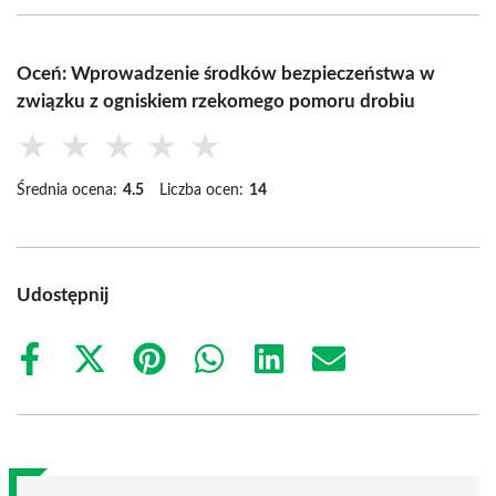
Oceń: Wprowadzenie środków bezpieczeństwa w
związku z ogniskiem rzekomego pomoru drobiu
★
★
★
★
★
Średnia ocena:
4.5
Liczba ocen:
14
Udostępnij
Share
Share
Share
Share
Share
Share
on
on
on
on
on
on
Facebook
X
Pinterest
WhatsApp
LinkedIn
Email
(Twitter)