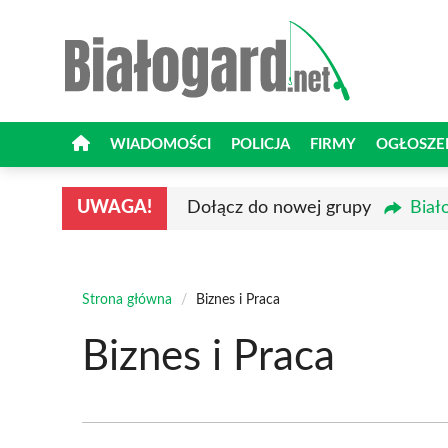
Przejdź
do
treści
WIADOMOŚCI
POLICJA
FIRMY
OGŁOSZE
UWAGA!
Dołącz do nowej grupy
Biał
Strona główna
/
Biznes i Praca
Biznes i Praca