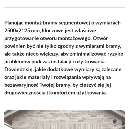
Facebook
X
Pinterest
WhatsApp
LinkedIn
Email
(Twitter)
Planując montaż bramy segmentowej o wymiarach
2500x2125 mm, kluczowe jest właściwe
przygotowanie otworu montażowego. Otwór
powinien być nie tylko zgodny z wymiarami bramy,
ale także nieco większy, aby zminimalizować ryzyko
problemów podczas instalacji i użytkowania.
Dowiedz się, jakie dodatkowe wymiary są zalecane
oraz jakie materiały i rozwiązania wpływają na
bezawaryjność Twojej bramy, by cieszyć się jej
długowiecznością i komfortem użytkowania.