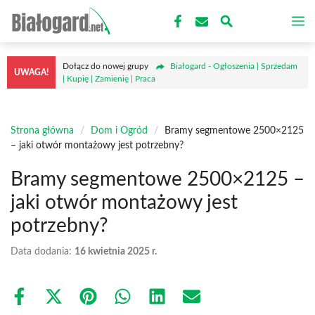
Przejdź
M
do
treści
Dołącz do nowej grupy
Białogard - Ogłoszenia | Sprzedam
UWAGA!
| Kupię | Zamienię | Praca
Strona główna
/
Dom i Ogród
/
Bramy segmentowe 2500×2125
– jaki otwór montażowy jest potrzebny?
Bramy segmentowe 2500×2125 –
jaki otwór montażowy jest
potrzebny?
Data dodania:
16 kwietnia 2025 r.
Share
Share
Share
Share
Share
Share
on
on
on
on
on
on