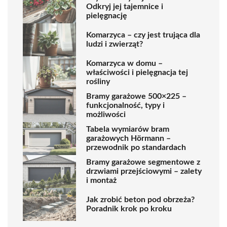
Odkryj jej tajemnice i
pielęgnację
Komarzyca – czy jest trująca dla
ludzi i zwierząt?
Komarzyca w domu –
właściwości i pielęgnacja tej
rośliny
Bramy garażowe 500×225 –
funkcjonalność, typy i
możliwości
Tabela wymiarów bram
garażowych Hörmann –
przewodnik po standardach
Bramy garażowe segmentowe z
drzwiami przejściowymi – zalety
i montaż
Jak zrobić beton pod obrzeża?
Poradnik krok po kroku