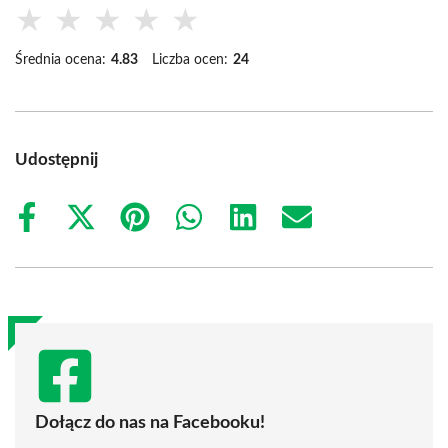
★
★
★
★
★
Średnia ocena:
4.83
Liczba ocen:
24
Udostępnij
Share
Share
Share
Share
Share
Share
on
on
on
on
on
on
Facebook
X
Pinterest
WhatsApp
LinkedIn
Email
(Twitter)
Dołącz do nas na Facebooku!