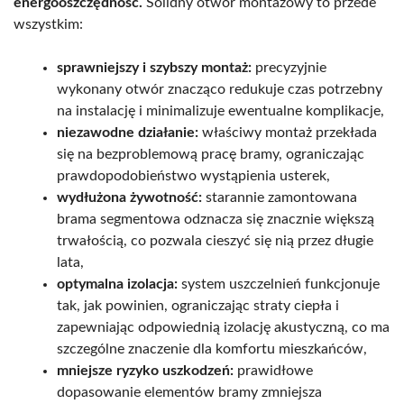
energooszczędność.
Solidny otwór montażowy to przede
wszystkim:
sprawniejszy i szybszy montaż:
precyzyjnie
wykonany otwór znacząco redukuje czas potrzebny
na instalację i minimalizuje ewentualne komplikacje,
niezawodne działanie:
właściwy montaż przekłada
się na bezproblemową pracę bramy, ograniczając
prawdopodobieństwo wystąpienia usterek,
wydłużona żywotność:
starannie zamontowana
brama segmentowa odznacza się znacznie większą
trwałością, co pozwala cieszyć się nią przez długie
lata,
optymalna izolacja:
system uszczelnień funkcjonuje
tak, jak powinien, ograniczając straty ciepła i
zapewniając odpowiednią izolację akustyczną, co ma
szczególne znaczenie dla komfortu mieszkańców,
mniejsze ryzyko uszkodzeń:
prawidłowe
dopasowanie elementów bramy zmniejsza