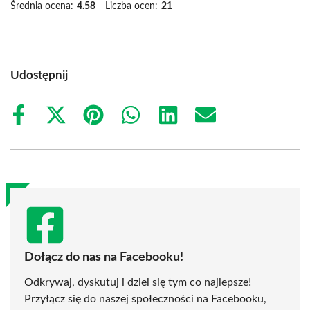
Średnia ocena:
4.58
Liczba ocen:
21
Udostępnij
Share
Share
Share
Share
Share
Share
on
on
on
on
on
on
Facebook
X
Pinterest
WhatsApp
LinkedIn
Email
(Twitter)
Dołącz do nas na Facebooku!
Odkrywaj, dyskutuj i dziel się tym co najlepsze!
Przyłącz się do naszej społeczności na Facebooku,