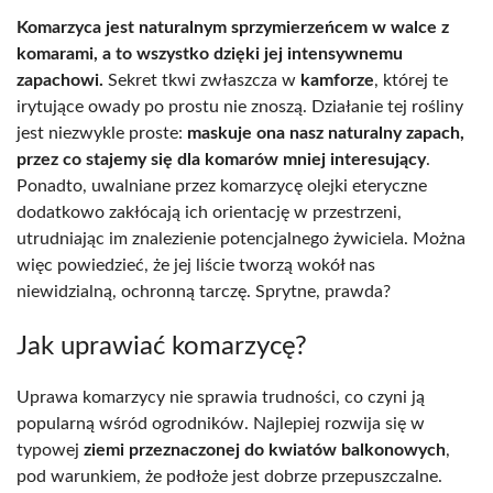
Komarzyca jest naturalnym sprzymierzeńcem w walce z
komarami, a to wszystko dzięki jej intensywnemu
zapachowi.
Sekret tkwi zwłaszcza w
kamforze
, której te
irytujące owady po prostu nie znoszą. Działanie tej rośliny
jest niezwykle proste:
maskuje ona nasz naturalny zapach,
przez co stajemy się dla komarów mniej interesujący
.
Ponadto, uwalniane przez komarzycę olejki eteryczne
dodatkowo zakłócają ich orientację w przestrzeni,
utrudniając im znalezienie potencjalnego żywiciela. Można
więc powiedzieć, że jej liście tworzą wokół nas
niewidzialną, ochronną tarczę. Sprytne, prawda?
Jak uprawiać komarzycę?
Uprawa komarzycy nie sprawia trudności, co czyni ją
popularną wśród ogrodników. Najlepiej rozwija się w
typowej
ziemi przeznaczonej do kwiatów balkonowych
,
pod warunkiem, że podłoże jest dobrze przepuszczalne.