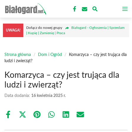
Przejdź
M
do
treści
Dołącz do nowej grupy
Białogard - Ogłoszenia | Sprzedam
UWAGA!
| Kupię | Zamienię | Praca
Strona główna
/
Dom i Ogród
/
Komarzyca – czy jest trująca dla
ludzi i zwierząt?
Komarzyca – czy jest trująca dla
ludzi i zwierząt?
Data dodania:
16 kwietnia 2025 r.
Share
Share
Share
Share
Share
Share
on
on
on
on
on
on
Facebook
X
Pinterest
WhatsApp
LinkedIn
Email
(Twitter)