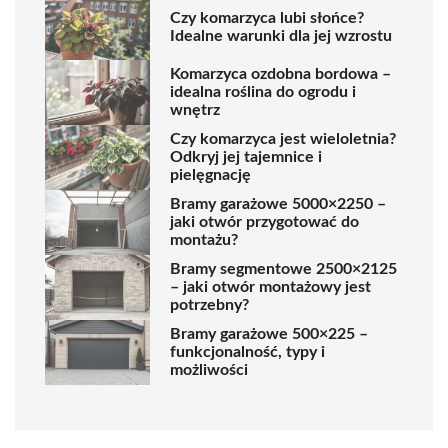
Czy komarzyca lubi słońce?
Idealne warunki dla jej wzrostu
Komarzyca ozdobna bordowa –
idealna roślina do ogrodu i
wnętrz
Czy komarzyca jest wieloletnia?
Odkryj jej tajemnice i
pielęgnację
Bramy garażowe 5000×2250 –
jaki otwór przygotować do
montażu?
Bramy segmentowe 2500×2125
– jaki otwór montażowy jest
potrzebny?
Bramy garażowe 500×225 –
funkcjonalność, typy i
możliwości