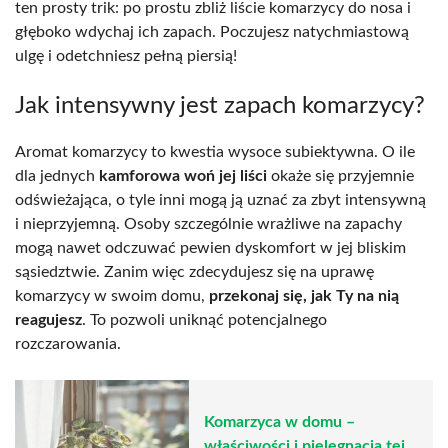
ten prosty trik: po prostu zbliż liście komarzycy do nosa i
głęboko wdychaj ich zapach. Poczujesz natychmiastową
ulgę i odetchniesz pełną piersią!
Jak intensywny jest zapach komarzycy?
Aromat komarzycy to kwestia wysoce subiektywna. O ile
dla jednych
kamforowa woń jej liści
okaże się przyjemnie
odświeżająca, o tyle inni mogą ją uznać za zbyt intensywną
i nieprzyjemną. Osoby szczególnie wrażliwe na zapachy
mogą nawet odczuwać pewien dyskomfort w jej bliskim
sąsiedztwie. Zanim więc zdecydujesz się na uprawę
komarzycy w swoim domu,
przekonaj się, jak Ty na nią
reagujesz
. To pozwoli uniknąć potencjalnego
rozczarowania.
Komarzyca w domu –
właściwości i pielęgnacja tej