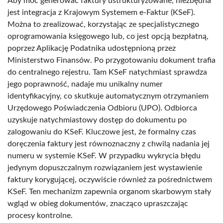
Aby móc generować faktury ustrukturyzowane, niezbędna
jest integracja z Krajowym Systemem e-Faktur (KSeF).
Można to zrealizować, korzystając ze specjalistycznego
oprogramowania księgowego lub, co jest opcją bezpłatną,
poprzez Aplikację Podatnika udostępnioną przez
Ministerstwo Finansów. Po przygotowaniu dokument trafia
do centralnego rejestru. Tam KSeF natychmiast sprawdza
jego poprawność, nadaje mu unikalny numer
identyfikacyjny, co skutkuje automatycznym otrzymaniem
Urzędowego Poświadczenia Odbioru (UPO). Odbiorca
uzyskuje natychmiastowy dostęp do dokumentu po
zalogowaniu do KSeF. Kluczowe jest, że formalny czas
doręczenia faktury jest równoznaczny z chwilą nadania jej
numeru w systemie KSeF. W przypadku wykrycia błędu
jedynym dopuszczalnym rozwiązaniem jest wystawienie
faktury korygującej, oczywiście również za pośrednictwem
KSeF. Ten mechanizm zapewnia organom skarbowym stały
wgląd w obieg dokumentów, znacząco upraszczając
procesy kontrolne.