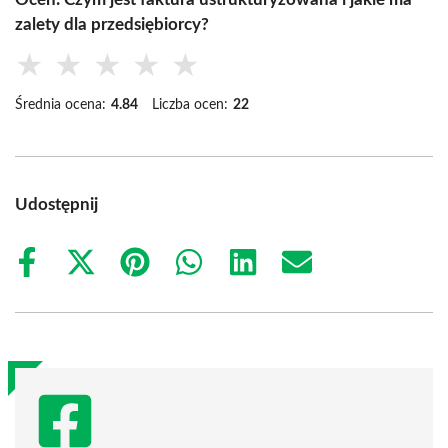
zalety dla przedsiębiorcy?
★
★
★
★
★
Średnia ocena:
4.84
Liczba ocen:
22
Udostępnij
Share
Share
Share
Share
Share
Share
on
on
on
on
on
on
Facebook
X
Pinterest
WhatsApp
LinkedIn
Email
(Twitter)