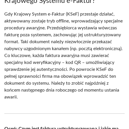
Krajowego Systemu e-Faktur?
Gdy Krajowy System e-Faktur (KSeF) przestaje działać,
aktywowany zostaje tryb offline, wprowadzający specjalne
procedury awaryjne. Przedsiębiorca wystawia wówczas
fakturę poza systemem, zachowując jej ustrukturyzowany
format. Taki dokument należy niezwłocznie przekazać
nabywcy uzgodnionym kanałem (np. pocztą elektroniczną).
Co kluczowe, każda faktura awaryjna musi zawierać
specjalny kod weryfikacyjny – kod QR – umożliwiający
sprawdzenie jej autentyczności. Po powrocie KSeF do
pełnej sprawności firma ma obowiązek wprowadzić ten
dokument do systemu. Należy to zrobić najpóźniej z
końcem następnego dnia roboczego od momentu ustania
awarii.
Oceń: Czym jest faktura ustrukturyzowana i jakie ma