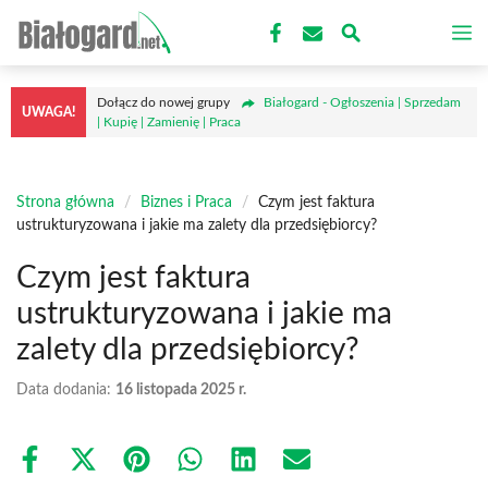
Przejdź
M
do
treści
Dołącz do nowej grupy
Białogard - Ogłoszenia | Sprzedam
UWAGA!
| Kupię | Zamienię | Praca
Strona główna
/
Biznes i Praca
/
Czym jest faktura
ustrukturyzowana i jakie ma zalety dla przedsiębiorcy?
Czym jest faktura
ustrukturyzowana i jakie ma
zalety dla przedsiębiorcy?
Data dodania:
16 listopada 2025 r.
Share
Share
Share
Share
Share
Share
on
on
on
on
on
on