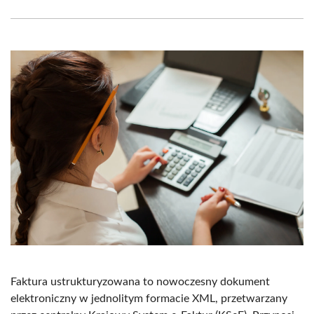
Facebook
X
Pinterest
WhatsApp
LinkedIn
Email
(Twitter)
Faktura ustrukturyzowana to nowoczesny dokument
elektroniczny w jednolitym formacie XML, przetwarzany