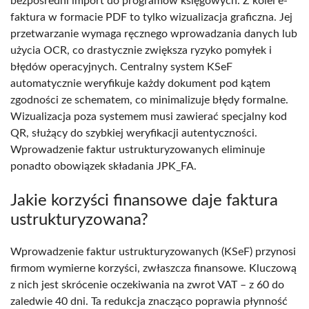
bezpośredni import do programów księgowych. Z kolei e-
faktura w formacie PDF to tylko wizualizacja graficzna. Jej
przetwarzanie wymaga ręcznego wprowadzania danych lub
użycia OCR, co drastycznie zwiększa ryzyko pomyłek i
błędów operacyjnych. Centralny system KSeF
automatycznie weryfikuje każdy dokument pod kątem
zgodności ze schematem, co minimalizuje błędy formalne.
Wizualizacja poza systemem musi zawierać specjalny kod
QR, służący do szybkiej weryfikacji autentyczności.
Wprowadzenie faktur ustrukturyzowanych eliminuje
ponadto obowiązek składania JPK_FA.
Jakie korzyści finansowe daje faktura
ustrukturyzowana?
Wprowadzenie faktur ustrukturyzowanych (KSeF) przynosi
firmom wymierne korzyści, zwłaszcza finansowe. Kluczową
z nich jest skrócenie oczekiwania na zwrot VAT – z 60 do
zaledwie 40 dni. Ta redukcja znacząco poprawia płynność