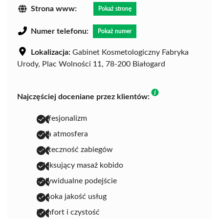
Strona www:
Pokaż stronę
Numer telefonu:
Pokaż numer
Lokalizacja:
Gabinet Kosmetologiczny Fabryka
Urody, Plac Wolności 11, 78-200 Białogard
Najczęściej doceniane przez klientów:
profesjonalizm
miła atmosfera
skuteczność zabiegów
relaksujący masaż kobido
indywidualne podejście
wysoka jakość usług
komfort i czystość