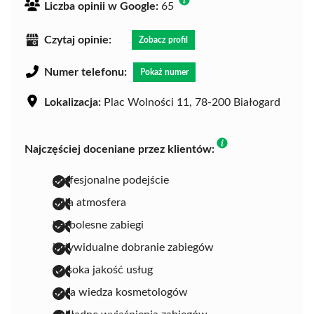
Liczba opinii w Google:
65
Czytaj opinie:
Zobacz profil
Numer telefonu:
Pokaż numer
Lokalizacja:
Plac Wolności 11, 78-200 Białogard
Najczęściej doceniane przez klientów:
profesjonalne podejście
miła atmosfera
bezbolesne zabiegi
indywidualne dobranie zabiegów
wysoka jakość usług
duża wiedza kosmetologów