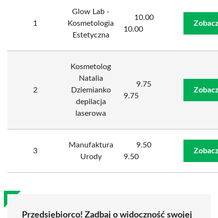
Glow Lab -
10.00
1
Kosmetologia
Zobacz
10.00
Estetyczna
Kosmetolog
Natalia
9.75
2
Dziemianko
Zobacz
9.75
depilacja
laserowa
Manufaktura
9.50
3
Zobacz
Urody
9.50
Przedsiębiorco! Zadbaj o widoczność swojej