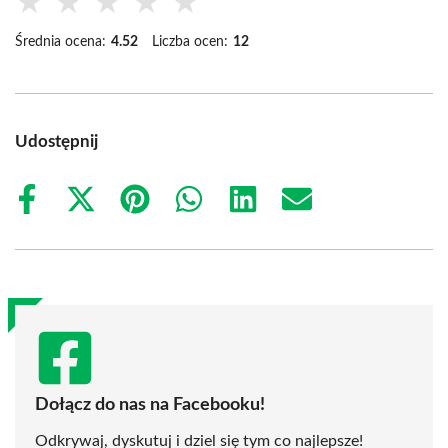
★
★
★
★
★
Średnia ocena:
4.52
Liczba ocen:
12
Udostępnij
Share
Share
Share
Share
Share
Share
on
on
on
on
on
on
Facebook
X
Pinterest
WhatsApp
LinkedIn
Email
(Twitter)
Dołącz do nas na Facebooku!
Odkrywaj, dyskutuj i dziel się tym co najlepsze!