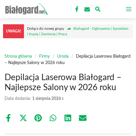
Przejdź
M
do
treści
Dołącz do nowej grupy
Białogard - Ogłoszenia | Sprzedam
UWAGA!
| Kupię | Zamienię | Praca
Strona główna
/
Firmy
/
Uroda
/
Depilacja Laserowa Białogard
– Najlepsze Salony w 2026 roku
Depilacja Laserowa Białogard –
Najlepsze Salony w 2026 roku
Data dodania:
1 sierpnia 2026 r.
Share
Share
Share
Share
Share
Share
on
on
on
on
on
on
Facebook
X
Pinterest
WhatsApp
LinkedIn
Email
(Twitter)