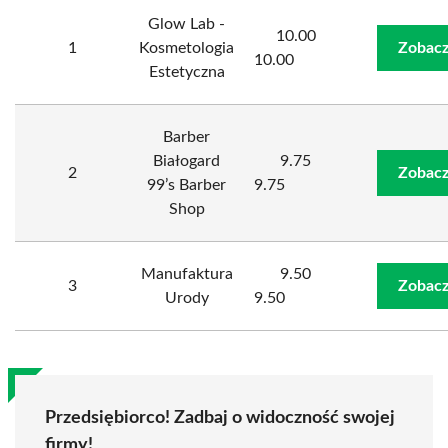
Glow Lab -
10.00
1
Kosmetologia
Zobacz
10.00
Estetyczna
Barber
Białogard
9.75
2
Zobacz
99’s Barber
9.75
Shop
Manufaktura
9.50
3
Zobacz
Urody
9.50
Przedsiębiorco! Zadbaj o widoczność swojej
firmy!