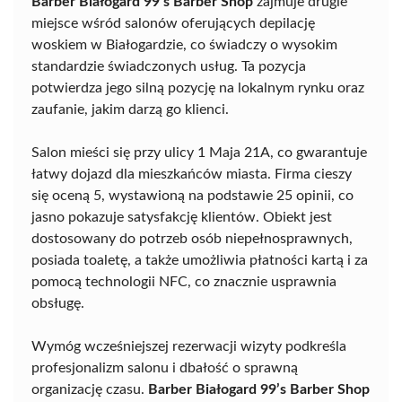
Barber Białogard 99’s Barber Shop
zajmuje drugie
miejsce wśród salonów oferujących depilację
woskiem w Białogardzie, co świadczy o wysokim
standardzie świadczonych usług. Ta pozycja
potwierdza jego silną pozycję na lokalnym rynku oraz
zaufanie, jakim darzą go klienci.
Salon mieści się przy ulicy 1 Maja 21A, co gwarantuje
łatwy dojazd dla mieszkańców miasta. Firma cieszy
się oceną 5, wystawioną na podstawie 25 opinii, co
jasno pokazuje satysfakcję klientów. Obiekt jest
dostosowany do potrzeb osób niepełnosprawnych,
posiada toaletę, a także umożliwia płatności kartą i za
pomocą technologii NFC, co znacznie usprawnia
obsługę.
Wymóg wcześniejszej rezerwacji wizyty podkreśla
profesjonalizm salonu i dbałość o sprawną
organizację czasu.
Barber Białogard 99’s Barber Shop