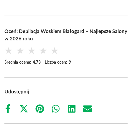
Oceń: Depilacja Woskiem Białogard – Najlepsze Salony
w 2026 roku
★
★
★
★
★
Średnia ocena:
4.73
Liczba ocen:
9
Udostępnij
Share
Share
Share
Share
Share
Share
on
on
on
on
on
on
Facebook
X
Pinterest
WhatsApp
LinkedIn
Email
(Twitter)