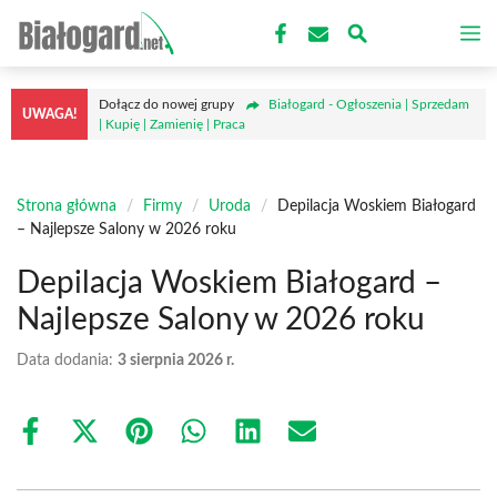
Przejdź
M
do
treści
Dołącz do nowej grupy
Białogard - Ogłoszenia | Sprzedam
UWAGA!
| Kupię | Zamienię | Praca
Strona główna
/
Firmy
/
Uroda
/
Depilacja Woskiem Białogard
– Najlepsze Salony w 2026 roku
Depilacja Woskiem Białogard –
Najlepsze Salony w 2026 roku
Data dodania:
3 sierpnia 2026 r.
Share
Share
Share
Share
Share
Share
on
on
on
on
on
on
Facebook
X
Pinterest
WhatsApp
LinkedIn
Email
(Twitter)