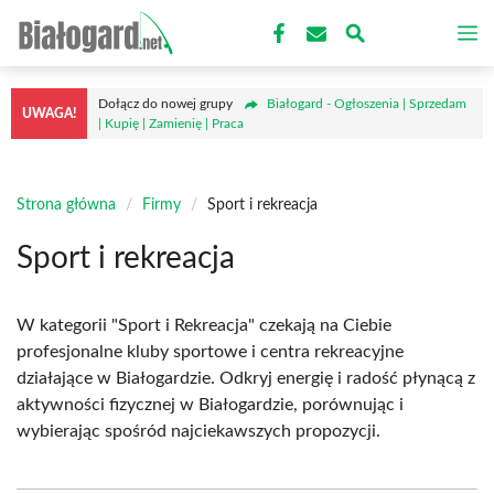
Przejdź
M
do
treści
Dołącz do nowej grupy
Białogard - Ogłoszenia | Sprzedam
UWAGA!
| Kupię | Zamienię | Praca
Strona główna
/
Firmy
/
Sport i rekreacja
Sport i rekreacja
W kategorii "Sport i Rekreacja" czekają na Ciebie
profesjonalne kluby sportowe i centra rekreacyjne
działające w Białogardzie. Odkryj energię i radość płynącą z
aktywności fizycznej w Białogardzie, porównując i
wybierając spośród najciekawszych propozycji.