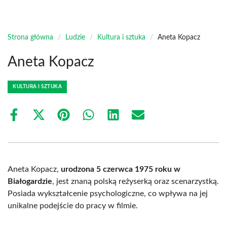
Strona główna
/
Ludzie
/
Kultura i sztuka
/
Aneta Kopacz
Aneta Kopacz
KULTURA I SZTUKA
Share
Share
Share
Share
Share
Share
on
on
on
on
on
on
Facebook
X
Pinterest
WhatsApp
LinkedIn
Email
(Twitter)
Aneta Kopacz,
urodzona 5 czerwca 1975 roku w
Białogardzie
, jest znaną polską reżyserką oraz scenarzystką.
Posiada wykształcenie psychologiczne, co wpływa na jej
unikalne podejście do pracy w filmie.