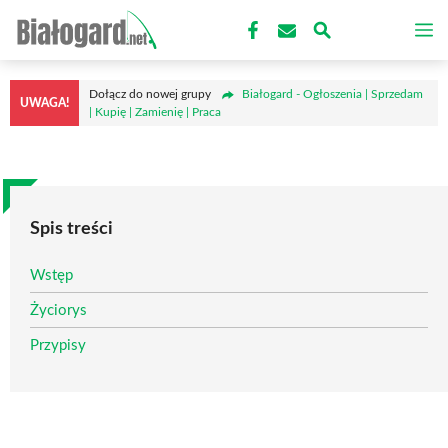
Przejdź
M
do
treści
Dołącz do nowej grupy
Białogard - Ogłoszenia | Sprzedam
UWAGA!
| Kupię | Zamienię | Praca
Spis treści
Wstęp
Życiorys
Przypisy