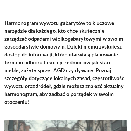
Facebook
X
Pinterest
WhatsApp
LinkedIn
Email
(Twitter)
Harmonogram wywozu gabarytów to kluczowe
narzędzie dla każdego, kto chce skutecznie
zarządzać odpadami wielkogabarytowymi w swoim
gospodarstwie domowym. Dzięki niemu zyskujesz
dostęp do informacji, które ułatwiają planowanie
terminu odbioru takich przedmiotów jak stare
meble, zużyty sprzęt AGD czy dywany. Poznaj
szczegóły dotyczące lokalnych zasad, częstotliwości
wywozu oraz źródeł, gdzie możesz znaleźć aktualny
harmonogram, aby zadbać o porządek w swoim
otoczeniu!