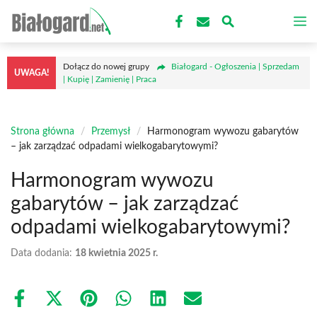
Przejdź
M
do
treści
Dołącz do nowej grupy
Białogard - Ogłoszenia | Sprzedam
UWAGA!
| Kupię | Zamienię | Praca
Strona główna
/
Przemysł
/
Harmonogram wywozu gabarytów
– jak zarządzać odpadami wielkogabarytowymi?
Harmonogram wywozu
gabarytów – jak zarządzać
odpadami wielkogabarytowymi?
Data dodania:
18 kwietnia 2025 r.
Share
Share
Share
Share
Share
Share
on
on
on
on
on
on