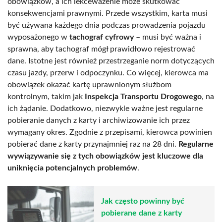
obowiązków, a ich lekceważenie może skutkować
konsekwencjami prawnymi. Przede wszystkim, karta musi
być używana każdego dnia podczas prowadzenia pojazdu
wyposażonego w
tachograf cyfrowy
– musi być ważna i
sprawna, aby tachograf mógł prawidłowo rejestrować
dane. Istotne jest również przestrzeganie norm dotyczących
czasu jazdy, przerw i odpoczynku. Co więcej, kierowca ma
obowiązek okazać kartę uprawnionym służbom
kontrolnym, takim jak
Inspekcja Transportu Drogowego
, na
ich żądanie. Dodatkowo, niezwykle ważne jest regularne
pobieranie danych z karty i archiwizowanie ich przez
wymagany okres. Zgodnie z przepisami, kierowca powinien
pobierać dane z karty przynajmniej raz na 28 dni.
Regularne
wywiązywanie się z tych obowiązków jest kluczowe dla
uniknięcia potencjalnych problemów
.
Jak często powinny być
pobierane dane z karty