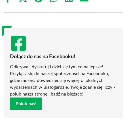
Share
Share
Share
Share
Share
Share
on
on
on
on
on
on
Facebook
X
Pinterest
WhatsApp
LinkedIn
Email
(Twitter)
Dołącz do nas na Facebooku!
Odkrywaj, dyskutuj i dziel się tym co najlepsze!
Przyłącz się do naszej społeczności na Facebooku,
gdzie możesz dowiedzieć się więcej o lokalnych
wydarzeniach w Białogardzie. Twoje zdanie się liczy -
polub naszą stronę i bądź na bieżąco!
Polub nas!