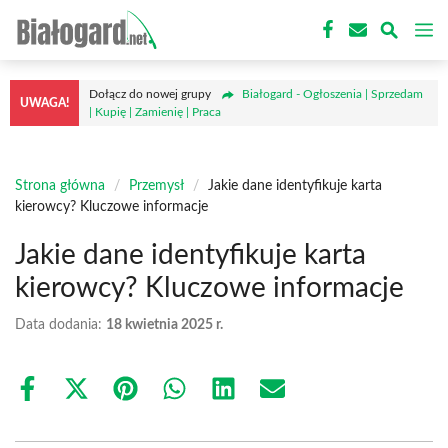
Przejdź
M
do
treści
Dołącz do nowej grupy
Białogard - Ogłoszenia | Sprzedam
UWAGA!
| Kupię | Zamienię | Praca
Strona główna
/
Przemysł
/
Jakie dane identyfikuje karta
kierowcy? Kluczowe informacje
Jakie dane identyfikuje karta
kierowcy? Kluczowe informacje
Data dodania:
18 kwietnia 2025 r.
Share
Share
Share
Share
Share
Share
on
on
on
on
on
on
Facebook
X
Pinterest
WhatsApp
LinkedIn
Email
(Twitter)