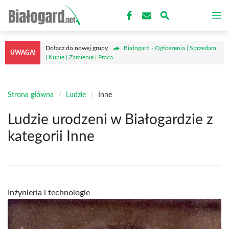
Przejdź
M
do
treści
Dołącz do nowej grupy
Białogard - Ogłoszenia | Sprzedam
UWAGA!
| Kupię | Zamienię | Praca
Strona główna
/
Ludzie
/
Inne
Ludzie urodzeni w Białogardzie z
kategorii Inne
Inżynieria i technologie